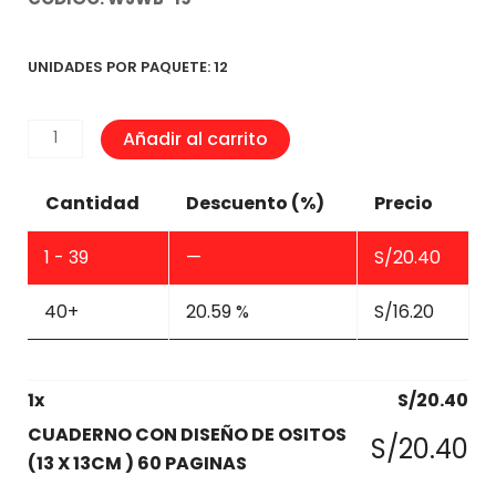
UNIDADES POR PAQUETE: 12
CUADERNO
Añadir al carrito
CON
DISEÑO
Cantidad
Descuento (%)
Precio
DE
OSITOS
1 - 39
—
S/
20.40
(13
X
40+
20.59 %
S/
16.20
13CM
)
60
1
x
S/
20.40
PAGINAS
CUADERNO CON DISEÑO DE OSITOS
S/
20.40
cantidad
(13 X 13CM ) 60 PAGINAS