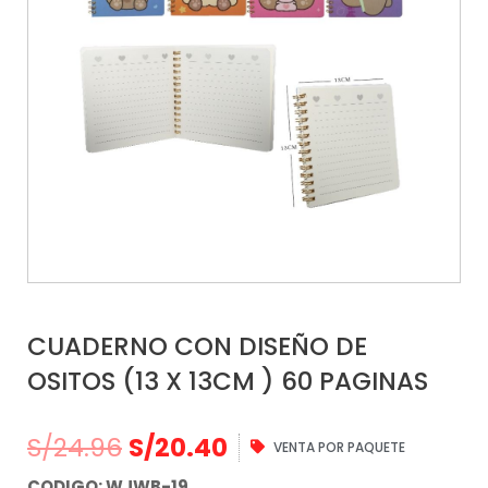
CUADERNO CON DISEÑO DE
OSITOS (13 X 13CM ) 60 PAGINAS
S/
24.96
S/
20.40
VENTA POR PAQUETE
CODIGO:
WJWB-19