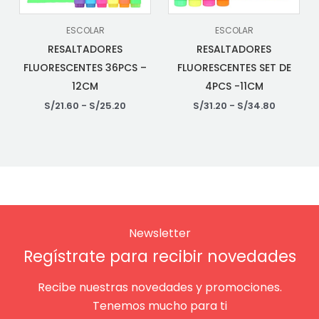
ESCOLAR
ESCOLAR
RESALTADORES
RESALTADORES
FLUORESCENTES 36PCS –
FLUORESCENTES SET DE
12CM
4PCS -11CM
S/
21.60
-
S/
25.20
S/
31.20
-
S/
34.80
Newsletter
Regístrate para recibir novedades
Recibe nuestras novedades y promociones.
Tenemos mucho para ti