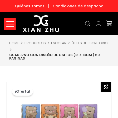
Ir
Quiénes somos
Condiciones de despacho
al
contenido
Carr
HOME
PRODUCTOS
ESCOLAR
ÚTILES DE ESCRITORIO
CUADERNO CON DISEÑO DE OSITOS (13 X 13CM ) 60
PAGINAS
¡Oferta!