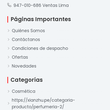
947-010-686 Ventas Lima
Páginas Importantes
Quiénes Somos
Contáctanos
Condiciones de despacho
Ofertas
Novedades
Nuestro equipo de ventas está aquí
para responder a sus preguntas. ¡Lo
Categorías
ayudaremos con gusto!
Cosmética
https://xianzhu.pe/categoria-
Ventas Provincia
producto/perfumeria-2/
Xian Zhu