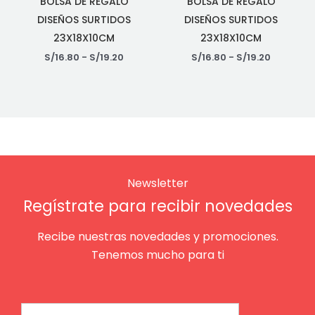
BOLSA DE REGALO
BOLSA DE REGALO
DISEÑOS SURTIDOS
DISEÑOS SURTIDOS
23X18X10CM
23X18X10CM
S/
16.80
-
S/
19.20
S/
16.80
-
S/
19.20
Newsletter
Regístrate para recibir novedades
Recibe nuestras novedades y promociones.
Tenemos mucho para ti
Email