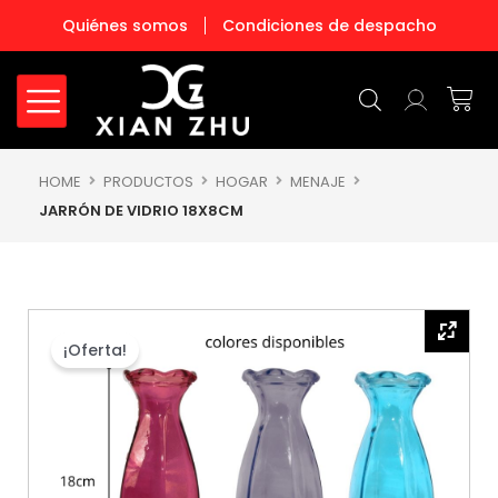
Ir
Quiénes somos
Condiciones de despacho
al
contenido
Carr
HOME
PRODUCTOS
HOGAR
MENAJE
JARRÓN DE VIDRIO 18X8CM
¡Oferta!