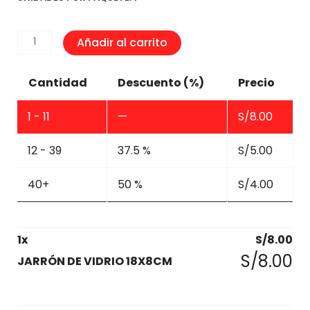
JARRÓN
Añadir al carrito
DE
VIDRIO
Cantidad
Descuento (%)
Precio
18X8CM
cantidad
1 - 11
—
S/
8.00
12 - 39
37.5 %
S/
5.00
40+
50 %
S/
4.00
1
x
S/
8.00
S/
8.00
JARRÓN DE VIDRIO 18X8CM