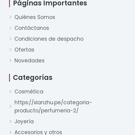
Páginas Importantes
Quiénes Somos
Contáctanos
Condiciones de despacho
Ofertas
Novedades
Nuestro equipo de ventas está aquí
Categorías
para responder a sus preguntas. ¡Lo
ayudaremos con gusto!
Cosmética
https://xianzhu.pe/categoria-
Ventas Provincia
producto/perfumeria-2/
Xian Zhu
Joyería
Disponible
Accesorios y otros
Ventas Lima 1