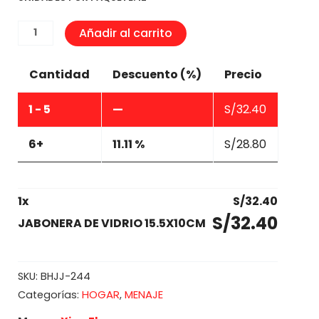
JABONERA
Añadir al carrito
DE
VIDRIO
Cantidad
Descuento (%)
Precio
15.5X10CM
cantidad
1 - 5
—
S/
32.40
6+
11.11 %
S/
28.80
1
x
S/
32.40
S/
32.40
JABONERA DE VIDRIO 15.5X10CM
SKU:
BHJJ-244
HOGAR
MENAJE
Categorías:
,