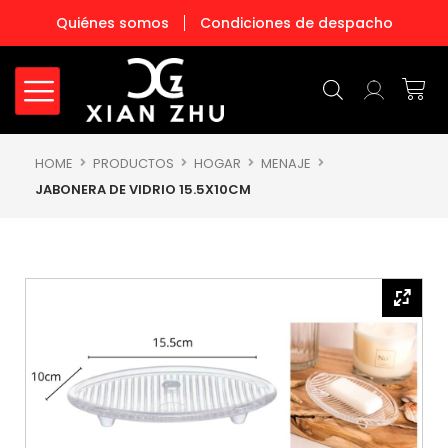
Ir
Quiénes somos
Condiciones de despacho
al
contenido
Carr
HOME
PRODUCTOS
HOGAR
MENAJE
JABONERA DE VIDRIO 15.5X10CM