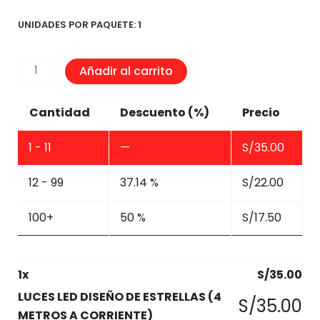
UNIDADES POR PAQUETE: 1
LUCES
Añadir al carrito
LED
DISEÑO
Cantidad
Descuento (%)
Precio
DE
ESTRELLAS
1 - 11
—
S/
35.00
(4
METROS
12 - 99
37.14 %
S/
22.00
A
CORRIENTE)
100+
50 %
S/
17.50
cantidad
1
x
S/
35.00
LUCES LED DISEÑO DE ESTRELLAS (4
S/
35.00
METROS A CORRIENTE)