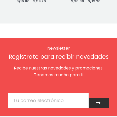
S/
16.80
-
S/
19.20
S/
16.80
-
S/
19.20
Newsletter
Regístrate para recibir novedades
Recibe nuestras novedades y promociones.
Tenemos mucho para ti
Email
Enviar