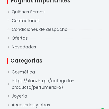
Páginas Importantes
Quiénes Somos
Contáctanos
Condiciones de despacho
Ofertas
Nuestro equipo de ventas está aquí
para responder a sus preguntas. ¡Lo
Novedades
ayudaremos con gusto!
Categorías
Ventas Provincia
Cosmética
Xian Zhu
https://xianzhu.pe/categoria-
Disponible
producto/perfumeria-2/
Ventas Lima 1
Xian Zhu
Joyería
Disponible
Accesorios y otros