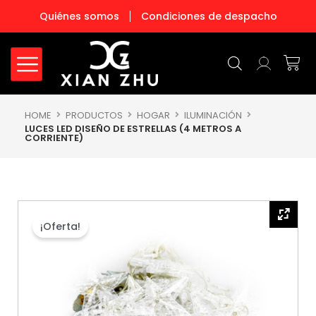
Ir
Quiénes somos
Condiciones de despacho
al
contenido
Carr
HOME
PRODUCTOS
HOGAR
ILUMINACIÓN
LUCES LED DISEÑO DE ESTRELLAS (4 METROS A
CORRIENTE)
¡Oferta!