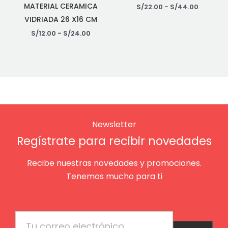
MATERIAL CERAMICA
S/
22.00
-
S/
44.00
VIDRIADA 26 X16 CM
S/
12.00
-
S/
24.00
Newsletter
Regístrate para recibir novedades
Recibe nuestras novedades y promociones.
Tenemos mucho para ti
Email
Enviar