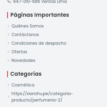
947-010-686 Ventas Lima
Páginas Importantes
Quiénes Somos
Contáctanos
Condiciones de despacho
Ofertas
Nuestro equipo de ventas está aquí
para responder a sus preguntas. ¡Lo
Novedades
ayudaremos con gusto!
Categorías
Ventas Provincia
Cosmética
Xian Zhu
Disponible
https://xianzhu.pe/categoria-
producto/perfumeria-2/
Ventas Lima 1