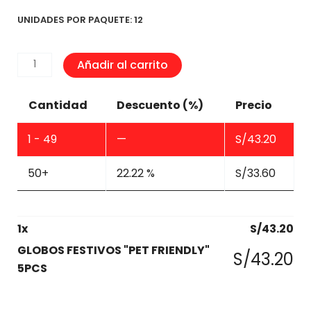
UNIDADES POR PAQUETE: 12
GLOBOS
Añadir al carrito
FESTIVOS
"PET
Cantidad
Descuento (%)
Precio
FRIENDLY"
5PCS
1 - 49
—
S/
43.20
cantidad
50+
22.22 %
S/
33.60
1
x
S/
43.20
GLOBOS FESTIVOS "PET FRIENDLY"
S/
43.20
5PCS