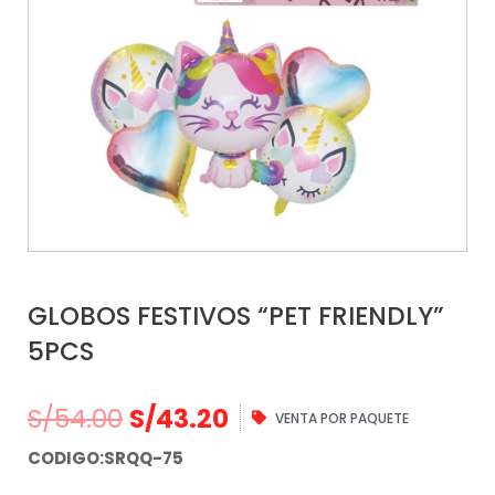
GLOBOS FESTIVOS “PET FRIENDLY”
5PCS
S/
54.00
S/
43.20
VENTA POR PAQUETE
CODIGO:SRQQ-75