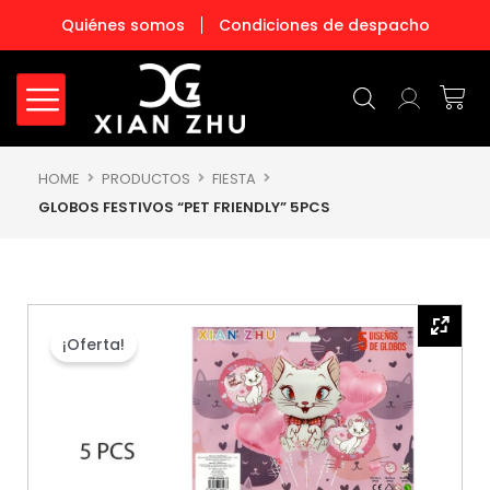
Ir
Quiénes somos
Condiciones de despacho
al
contenido
Carr
HOME
PRODUCTOS
FIESTA
GLOBOS FESTIVOS “PET FRIENDLY” 5PCS
¡Oferta!