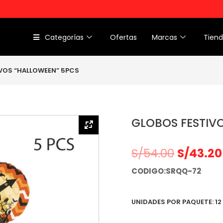
Categorías
Ofertas
Marcas
Tien
VOS “HALLOWEEN” 5PCS
GLOBOS FESTIV
S/
54.00
S/
43.20
CODIGO:SRQQ-72
UNIDADES POR PAQUETE: 12