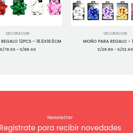
DECORACION
DECORACION
REGALO 12PCS – 16.5X16.5CM
MOÑO PARA REGALO – 1
S/
78.00
-
S/
86.40
S/
28.80
-
S/
32.4
Newsletter
Regístrate para recibir novedades