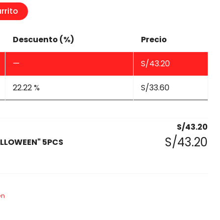
rrito
Descuento (%)
Precio
—
S/
43.20
22.22 %
S/
33.60
S/
43.20
S/
43.20
ALLOWEEN" 5PCS
en