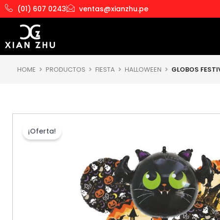
Ir
(01) 607 0243
ventas@xianzhu.pe
al
contenido
HOME
PRODUCTOS
FIESTA
HALLOWEEN
GLOBOS FESTI
¡Oferta!