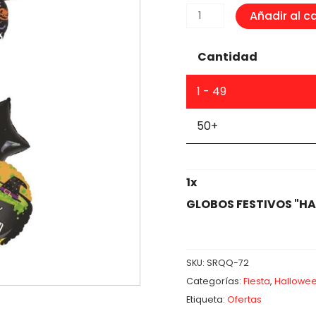
GLOBOS
Añadir al ca
FESTIVOS
"HALLOWEEN"
Cantidad
5PCS
cantidad
1 - 49
50+
1
x
GLOBOS FESTIVOS "H
SKU:
SRQQ-72
Categorías:
Fiesta
,
Hallowe
Etiqueta:
Ofertas