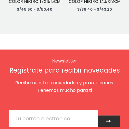
COLOR NEGRO 17X15.5CM
COLOR NEGRO 14.5X13CM
S/
45.60
-
S/
50.40
S/
38.40
-
S/
43.20
Newsletter
Regístrate para recibir novedades
Recibe nuestras novedades y promociones.
Tenemos mucho para ti
Email
Enviar