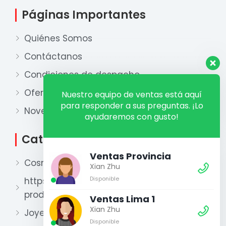
Páginas Importantes
Quiénes Somos
Contáctanos
Condiciones de despacho
Ofertas
Nuestro equipo de ventas está aquí
para responder a sus preguntas. ¡Lo
Novedades
ayudaremos con gusto!
Categorías
Ventas Provincia
Cosmética
Xian Zhu
Disponible
https://xianzhu.pe/categoria-
producto/perfumeria-2/
Ventas Lima 1
Xian Zhu
Joyería
Disponible