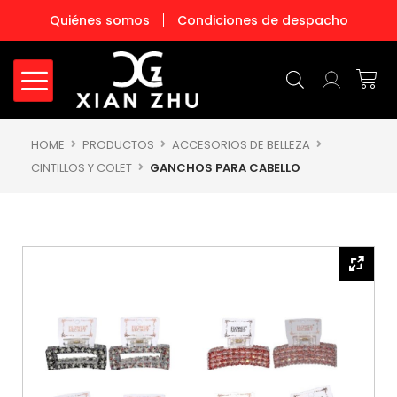
Ir
Quiénes somos
Condiciones de despacho
al
contenido
Carr
HOME
PRODUCTOS
ACCESORIOS DE BELLEZA
CINTILLOS Y COLET
GANCHOS PARA CABELLO