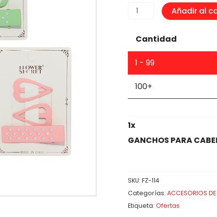
GANCHOS
Añadir al ca
PARA
CABELLO
Cantidad
cantidad
1 - 99
100+
1
x
GANCHOS PARA CABE
SKU:
FZ-114
Categorías:
ACCESORIOS DE 
Etiqueta:
Ofertas