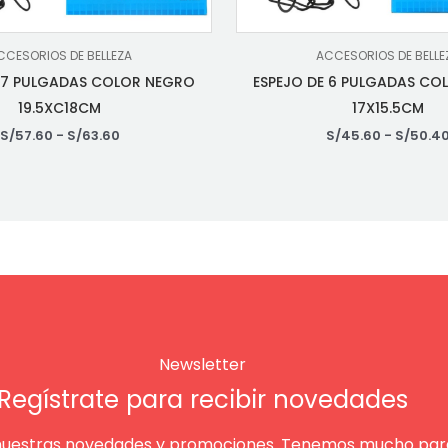
CCESORIOS DE BELLEZA
ACCESORIOS DE BELLE
E 7 PULGADAS COLOR NEGRO
ESPEJO DE 6 PULGADAS CO
19.5XC18CM
17X15.5CM
S/
57.60
-
S/
63.60
S/
45.60
-
S/
50.4
Newsletter
Regístrate para recibir novedades
nuestras novedades y promociones. Tenemos mucho para