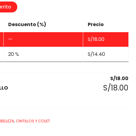
rrito
Descuento (%)
Precio
—
S/
18.00
20 %
S/
14.40
S/
18.00
S/
18.00
LLO
BELLEZA
,
CINTILLOS Y COLET