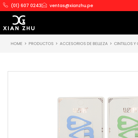
Ir
(01) 607 0243
ventas@xianzhu.pe
al
contenido
HOME
PRODUCTOS
ACCESORIOS DE BELLEZA
CINTILLOS Y