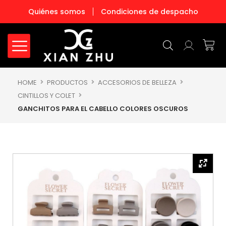
Ir
Quiénes somos
Condiciones de despacho
al
contenido
Carr
HOME
PRODUCTOS
ACCESORIOS DE BELLEZA
CINTILLOS Y COLET
GANCHITOS PARA EL CABELLO COLORES OSCUROS