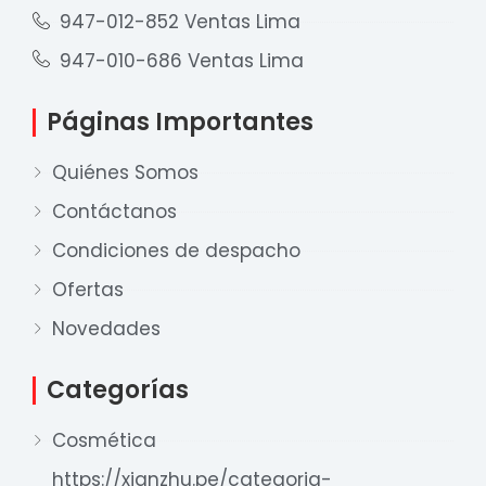
947-012-852 Ventas Lima
947-010-686 Ventas Lima
Páginas Importantes
Quiénes Somos
Contáctanos
Condiciones de despacho
Ofertas
Nuestro equipo de ventas está aquí
para responder a sus preguntas. ¡Lo
Novedades
ayudaremos con gusto!
Categorías
Ventas Provincia
Cosmética
Xian Zhu
Disponible
https://xianzhu.pe/categoria-