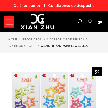
Ir
Quiénes somos
Condiciones de despacho
al
contenido
Carr
HOME
PRODUCTOS
ACCESORIOS DE BELLEZA
CINTILLOS Y COLET
GANCHITOS PARA EL CABELLO