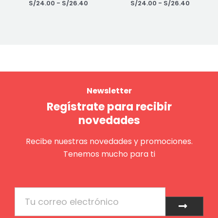
S/
24.00
-
S/
26.40
S/
24.00
-
S/
26.40
Newsletter
Regístrate para recibir
novedades
Recibe nuestras novedades y promociones.
Tenemos mucho para ti
Email
Enviar