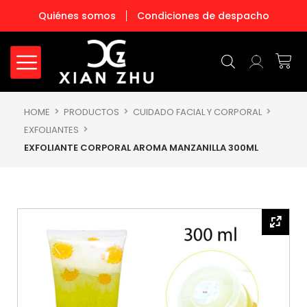
Ir
Quiénes somos
Condiciones de despacho
al
contenido
Carr
HOME
PRODUCTOS
CUIDADO FACIAL Y CORPORAL
EXFOLIANTES
EXFOLIANTE CORPORAL AROMA MANZANILLA 300ML