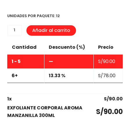
UNIDADES POR PAQUETE: 12
EXFOLIANTE
Añadir al carrito
CORPORAL
AROMA
Cantidad
Descuento (%)
Precio
MANZANILLA
300ML
1 - 5
—
S/
90.00
cantidad
6+
13.33 %
S/
78.00
1
x
S/
90.00
EXFOLIANTE CORPORAL AROMA
S/
90.00
MANZANILLA 300ML