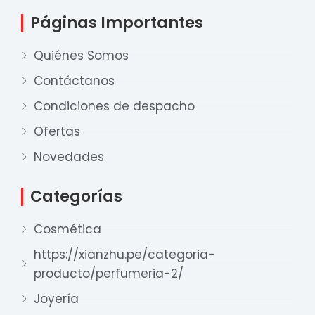
Páginas Importantes
Quiénes Somos
Contáctanos
Condiciones de despacho
Ofertas
Nuestro equipo de ventas está aquí
para responder a sus preguntas. ¡Lo
Novedades
ayudaremos con gusto!
Categorías
Ventas Provincia
Cosmética
Xian Zhu
https://xianzhu.pe/categoria-
Disponible
producto/perfumeria-2/
Ventas Lima 1
Xian Zhu
Joyería
Disponible