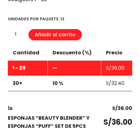
UNIDADES POR PAQUETE: 12
ESPONJAS
Añadir al carrito
“BEAUTY
BLENDER”
Cantidad
Descuento (%)
Precio
Y
ESPONJAS
1 - 29
—
S/
36.00
“PUFF”
SET
30+
10 %
S/
32.40
DE
5PCS
cantidad
1
x
S/
36.00
ESPONJAS “BEAUTY BLENDER” Y
S/
36.00
ESPONJAS “PUFF” SET DE 5PCS