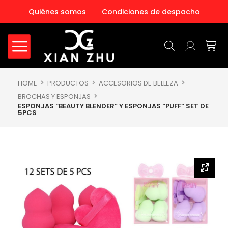
Ir
Quiénes somos
Condiciones de despacho
al
contenido
Carr
HOME
PRODUCTOS
ACCESORIOS DE BELLEZA
BROCHAS Y ESPONJAS
ESPONJAS “BEAUTY BLENDER” Y ESPONJAS “PUFF” SET DE
5PCS