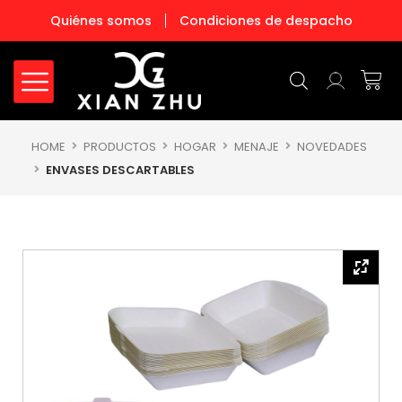
Ir
Quiénes somos
Condiciones de despacho
al
contenido
Carr
HOME
PRODUCTOS
HOGAR
MENAJE
NOVEDADES
ENVASES DESCARTABLES