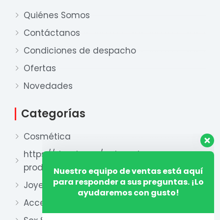
Quiénes Somos
Contáctanos
Condiciones de despacho
Ofertas
Nuestro equipo de ventas está aquí
para responder a sus preguntas. ¡Lo
Novedades
ayudaremos con gusto!
Categorías
Ventas Provincia
Cosmética
Xian Zhu
Disponible
https://xianzhu.pe/categoria-
producto/perfumeria-2/
Ventas Lima 1
Xian Zhu
Joyería
Disponible
Accesorios y otros
Ventas Lima 2