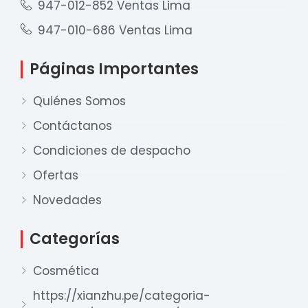
947-012-852 Ventas Lima
947-010-686 Ventas Lima
Páginas Importantes
Quiénes Somos
Contáctanos
Condiciones de despacho
Ofertas
Novedades
Nuestro equipo de ventas está aquí
para responder a sus preguntas. ¡Lo
ayudaremos con gusto!
Categorías
Cosmética
Ventas Provincia
https://xianzhu.pe/categoria-
Xian Zhu