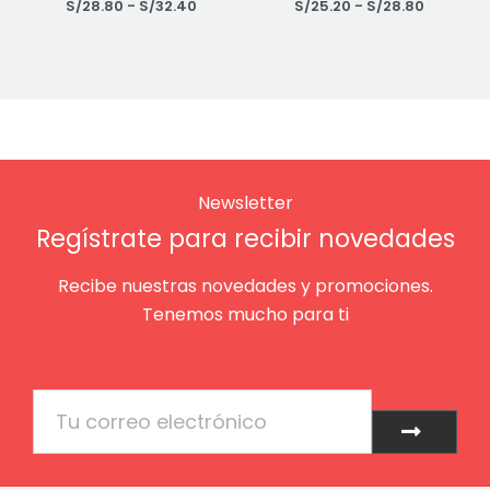
S/
28.80
-
S/
32.40
S/
25.20
-
S/
28.80
Newsletter
Regístrate para recibir novedades
Recibe nuestras novedades y promociones.
Tenemos mucho para ti
Email
Enviar