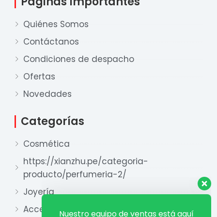
Páginas Importantes
Quiénes Somos
Contáctanos
Condiciones de despacho
Ofertas
Nuestro equipo de ventas está aquí
para responder a sus preguntas. ¡Lo
Novedades
ayudaremos con gusto!
Categorías
Ventas Provincia
Cosmética
Xian Zhu
Disponible
https://xianzhu.pe/categoria-
producto/perfumeria-2/
Ventas Lima 1
Xian Zhu
Joyería
Disponible
Accesorios y otros