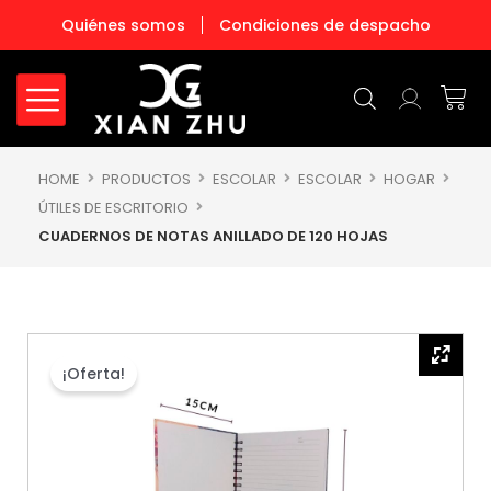
Ir
Quiénes somos
Condiciones de despacho
al
contenido
Carr
HOME
PRODUCTOS
ESCOLAR
ESCOLAR
HOGAR
ÚTILES DE ESCRITORIO
CUADERNOS DE NOTAS ANILLADO DE 120 HOJAS
¡Oferta!