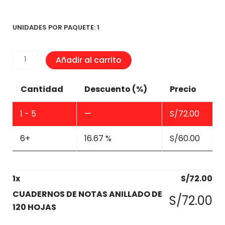
UNIDADES POR PAQUETE: 1
CUADERNOS
Añadir al carrito
DE
NOTAS
Cantidad
Descuento (%)
Precio
ANILLADO
DE
1 - 5
—
S/
72.00
120
HOJAS
6+
16.67 %
S/
60.00
cantidad
1
x
S/
72.00
CUADERNOS DE NOTAS ANILLADO DE
S/
72.00
120 HOJAS