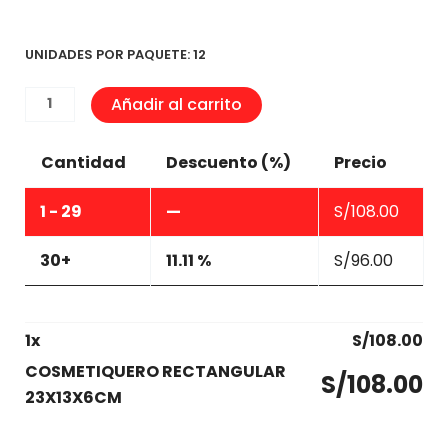
UNIDADES POR PAQUETE: 12
COSMETIQUERO
Añadir al carrito
RECTANGULAR
23X13X6CM
Cantidad
Descuento (%)
Precio
cantidad
1 - 29
—
S/
108.00
30+
11.11 %
S/
96.00
1
x
S/
108.00
COSMETIQUERO RECTANGULAR
S/
108.00
23X13X6CM