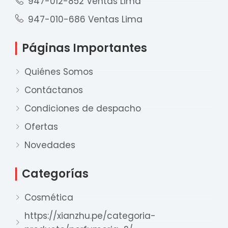
947-012-852 Ventas Lima
947-010-686 Ventas Lima
Páginas Importantes
Quiénes Somos
Contáctanos
Condiciones de despacho
Ofertas
Nuestro equipo de ventas está aquí
para responder a sus preguntas. ¡Lo
Novedades
ayudaremos con gusto!
Categorías
Ventas Provincia
Cosmética
Xian Zhu
https://xianzhu.pe/categoria-
Disponible