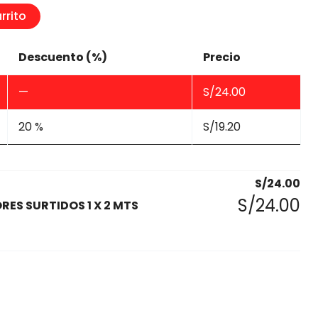
rrito
Descuento (%)
Precio
—
S/
24.00
20 %
S/
19.20
S/
24.00
S/
24.00
RES SURTIDOS 1 X 2 MTS