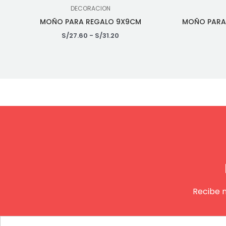
DECORACION
MOÑO PARA REGALO 9X9CM
MOÑO PARA 
S/
27.60
-
S/
31.20
Recibe 
Email