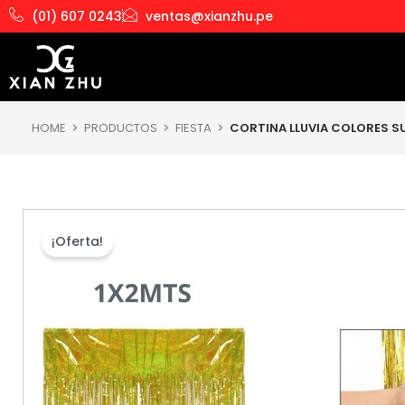
Ir
(01) 607 0243
ventas@xianzhu.pe
al
contenido
HOME
PRODUCTOS
FIESTA
CORTINA LLUVIA COLORES SU
¡Oferta!