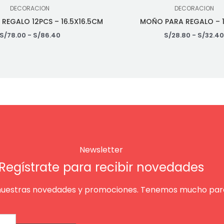
DECORACION
DECORACION
REGALO 12PCS – 16.5X16.5CM
MOÑO PARA REGALO – 1
S/
78.00
-
S/
86.40
S/
28.80
-
S/
32.4
Newsletter
Regístrate para recibir novedades
nuestras novedades y promociones. Tenemos mucho para
Enviar