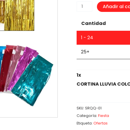
CORTINA
Añadir al ca
LLUVIA
COLORES
Cantidad
SURTIDOS
1
1 - 24
X
2
25+
MTS
cantidad
1
x
CORTINA LLUVIA COLO
SKU:
SRQQ-01
Categoría:
Fiesta
Etiqueta:
Ofertas