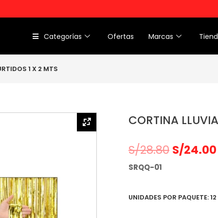
Categorías
Ofertas
Marcas
Tien
RTIDOS 1 X 2 MTS
CORTINA LLUVIA
S/
28.80
S/
24.00
SRQQ-01
UNIDADES POR PAQUETE: 12