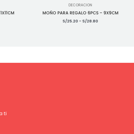
DECORACION
1X11CM
MOÑO PARA REGALO 6PCS – 9X9CM
0
S/
25.20
-
S/
28.80
 ti