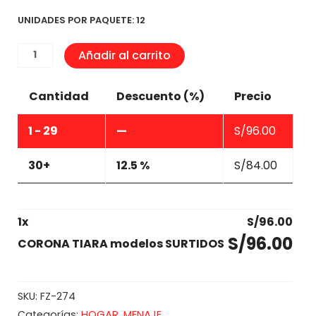
UNIDADES POR PAQUETE: 12
CORONA
Añadir al carrito
TIARA
modelos
Cantidad
Descuento (%)
Precio
SURTIDOS
cantidad
1 - 29
—
S/
96.00
30+
12.5 %
S/
84.00
1
x
S/
96.00
S/
96.00
CORONA TIARA modelos SURTIDOS
SKU:
FZ-274
HOGAR
MENAJE
Categorías:
,