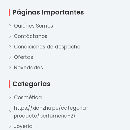
Páginas Importantes
Quiénes Somos
Contáctanos
Condiciones de despacho
Ofertas
Novedades
Nuestro equipo de ventas está aquí
para responder a sus preguntas. ¡Lo
ayudaremos con gusto!
Categorías
Cosmética
Ventas Provincia
https://xianzhu.pe/categoria-
Xian Zhu
producto/perfumeria-2/
Disponible
Joyería
Ventas Lima 1