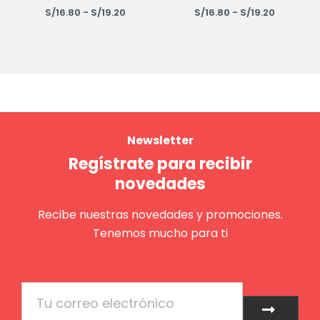
S/
16.80
-
S/
19.20
S/
16.80
-
S/
19.20
Newsletter
Regístrate para recibir
novedades
Recibe nuestras novedades y promociones.
Tenemos mucho para ti
Email
Enviar