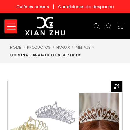
Ir
Quiénes somos
Condiciones de despacho
al
contenido
Carr
HOME
PRODUCTOS
HOGAR
MENAJE
CORONA TIARA MODELOS SURTIDOS