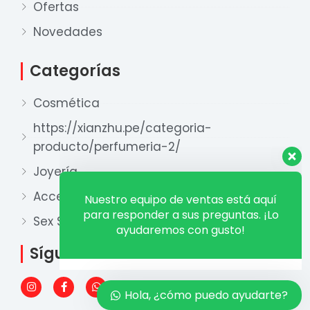
Ofertas
Nuestro equipo de ventas está aquí
para responder a sus preguntas. ¡Lo
Novedades
ayudaremos con gusto!
Categorías
Ventas Provincia
Cosmética
Xian Zhu
Disponible
https://xianzhu.pe/categoria-
producto/perfumeria-2/
Ventas Lima 1
Xian Zhu
Joyería
Disponible
Accesorios y otros
Ventas Lima 2
Sex Shop
Xian Zhu
Disponible
Síguenos
I
F
W
n
a
h
Hola, ¿cómo puedo ayudarte?
s
c
a