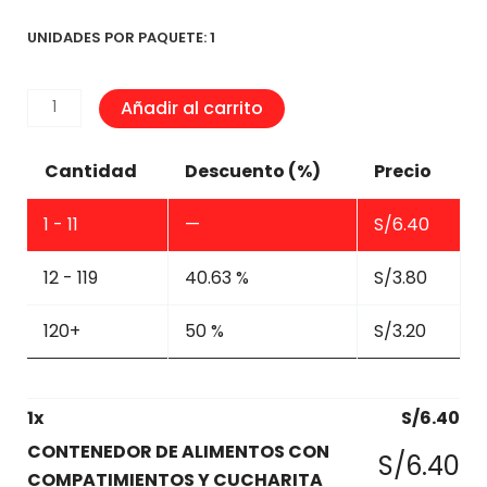
UNIDADES POR PAQUETE: 1
CONTENEDOR
Añadir al carrito
DE
ALIMENTOS
Cantidad
Descuento (%)
Precio
CON
COMPATIMIENTOS
1 - 11
—
S/
6.40
Y
CUCHARITA
12 - 119
40.63 %
S/
3.80
cantidad
120+
50 %
S/
3.20
1
x
S/
6.40
CONTENEDOR DE ALIMENTOS CON
S/
6.40
COMPATIMIENTOS Y CUCHARITA