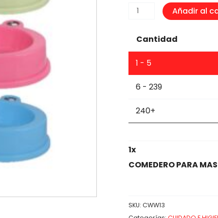
COMEDERO
Añadir al ca
PARA
MASCOTAS
Cantidad
FORMA
DE
1 - 5
RANA
cantidad
6 - 239
240+
1
x
COMEDERO PARA MAS
SKU:
CWW13
Categorías:
CUIDADO E HIGIE