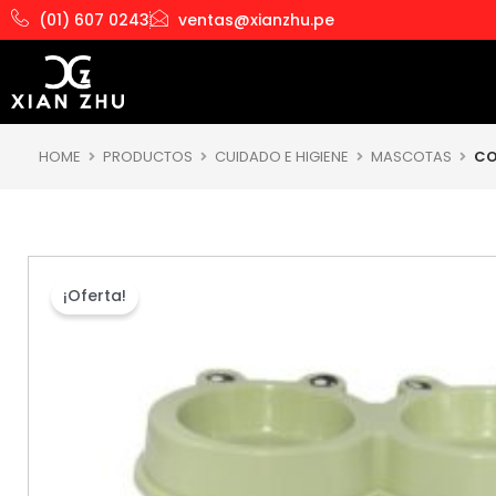
Ir
(01) 607 0243
ventas@xianzhu.pe
al
contenido
HOME
PRODUCTOS
CUIDADO E HIGIENE
MASCOTAS
CO
¡Oferta!