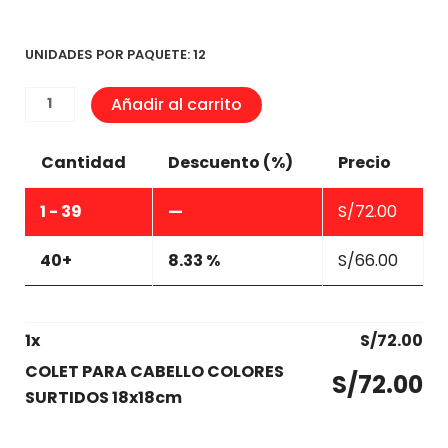
UNIDADES POR PAQUETE: 12
COLET
Añadir al carrito
PARA
CABELLO
Cantidad
Descuento (%)
Precio
COLORES
SURTIDOS
1 - 39
—
S/
72.00
18x18cm
cantidad
40+
8.33 %
S/
66.00
1
x
S/
72.00
COLET PARA CABELLO COLORES
S/
72.00
SURTIDOS 18x18cm