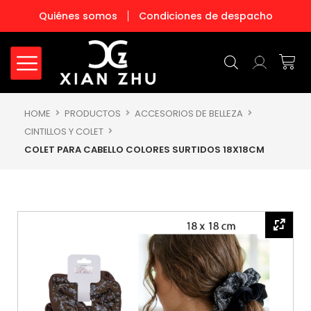
Ir
Quiénes somos
Condiciones de despacho
al
contenido
Carr
HOME
PRODUCTOS
ACCESORIOS DE BELLEZA
CINTILLOS Y COLET
COLET PARA CABELLO COLORES SURTIDOS 18X18CM