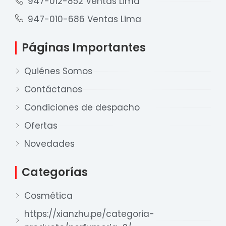
947-012-852 Ventas Lima
947-010-686 Ventas Lima
Páginas Importantes
Quiénes Somos
Contáctanos
Condiciones de despacho
Ofertas
Nuestro equipo de ventas está aquí
Novedades
para responder a sus preguntas. ¡Lo
ayudaremos con gusto!
Categorías
Cosmética
Ventas Provincia
Xian Zhu
https://xianzhu.pe/categoria-
Disponible