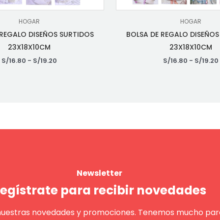
HOGAR
HOGAR
 REGALO DISEÑOS SURTIDOS
BOLSA DE REGALO DISEÑOS
23X18X10CM
23X18X10CM
S/
16.80
-
S/
19.20
S/
16.80
-
S/
19.20
Newsletter
egístrate para recibir novedades
nuestras novedades y promociones. Tenemos mucho para