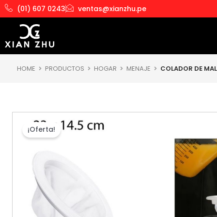
Ir
(01) 607 0243
ventas@xianzhu.pe
al
contenido
HOME
PRODUCTOS
HOGAR
MENAJE
COLADOR DE MAL
¡Oferta!