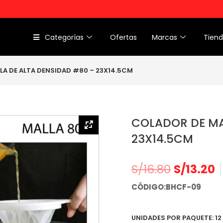
Categorías
Ofertas
Marcas
Tien
LA DE ALTA DENSIDAD #80 – 23X14.5CM
COLADOR DE MA
23X14.5CM
S/
16.80
S/
13.20
CÓDIGO:BHCF-09
UNIDADES POR PAQUETE: 12