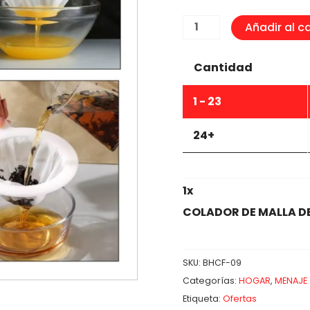
COLADOR
Añadir al ca
DE
MALLA
Cantidad
DE
ALTA
1 - 23
DENSIDAD
#80
24+
-
23X14.5CM
cantidad
1
x
COLADOR DE MALLA DE
SKU:
BHCF-09
Categorías:
HOGAR
,
MENAJE
Etiqueta:
Ofertas