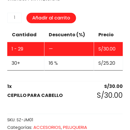
CEPILLO
Añadir al carrito
PARA
CABELLO
Cantidad
Descuento (%)
Precio
cantidad
1 - 29
—
S/
30.00
30+
16 %
S/
25.20
1
x
S/
30.00
S/
30.00
CEPILLO PARA CABELLO
SKU:
SZ-JM01
ACCESORIOS
PELUQUERIA
Categorías:
,