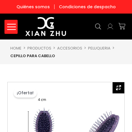
Ir
Quiénes somos
Condiciones de despacho
al
contenido
Carr
HOME
PRODUCTOS
ACCESORIOS
PELUQUERIA
CEPILLO PARA CABELLO
¡Oferta!