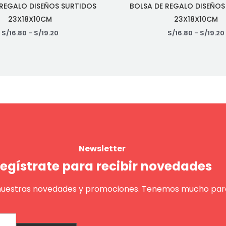
 REGALO DISEÑOS SURTIDOS
BOLSA DE REGALO DISEÑOS
23X18X10CM
23X18X10CM
S/
16.80
-
S/
19.20
S/
16.80
-
S/
19.20
Newsletter
egístrate para recibir novedades
nuestras novedades y promociones. Tenemos mucho para
Enviar