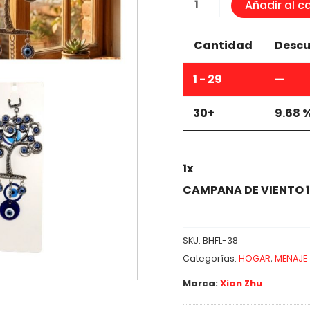
CAMPANA
Añadir al ca
DE
VIENTO
Cantidad
Descu
17X7CM
cantidad
1 - 29
—
30+
9.68 
1
x
CAMPANA DE VIENTO 
SKU:
BHFL-38
Categorías:
HOGAR
,
MENAJE
Marca:
Xian Zhu