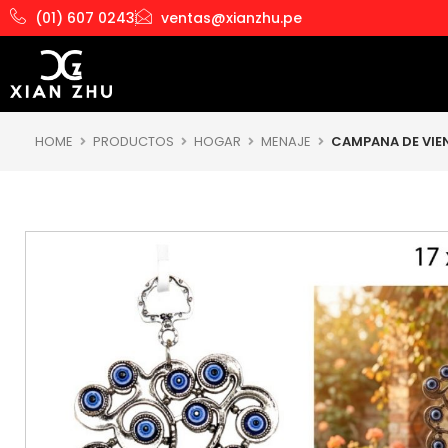
Ir
(01) 607 0243
ventas@xianzhu.pe
al
contenido
HOME
PRODUCTOS
HOGAR
MENAJE
CAMPANA DE VIE