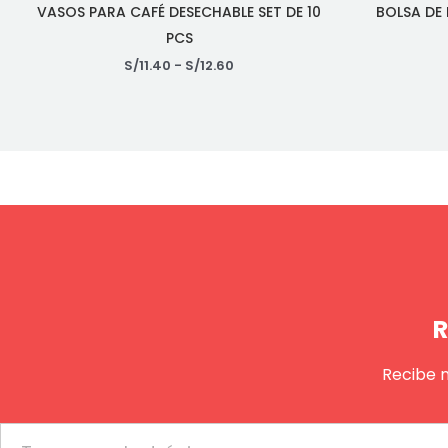
VASOS PARA CAFÉ DESECHABLE SET DE 10
BOLSA DE
PCS
S/
11.40
-
S/
12.60
R
Recibe 
Email