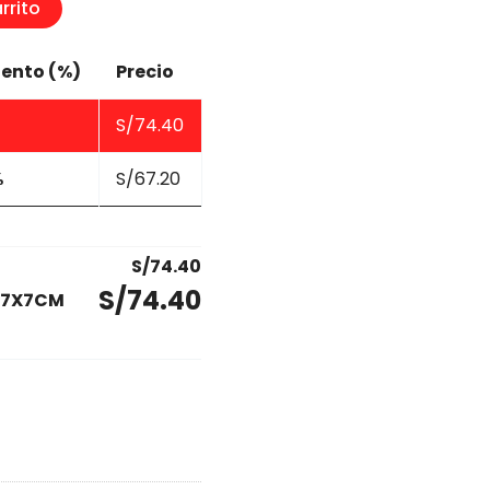
rrito
ento (%)
Precio
S/
74.40
%
S/
67.20
S/
74.40
S/
74.40
17X7CM