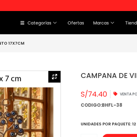
Categorías
Ofertas
Marcas
Tien
NTO 17X7CM
CAMPANA DE VI
S/
74.40
VENTA P
CODIGO:BHFL-38
UNIDADES POR PAQUETE: 12