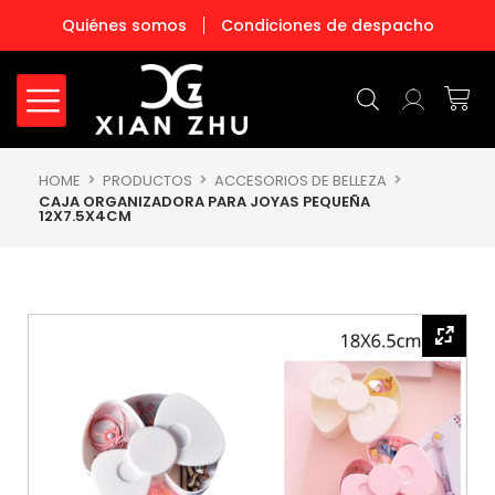
Ir
Quiénes somos
Condiciones de despacho
al
contenido
Carr
HOME
PRODUCTOS
ACCESORIOS DE BELLEZA
CAJA ORGANIZADORA PARA JOYAS PEQUEÑA
12X7.5X4CM