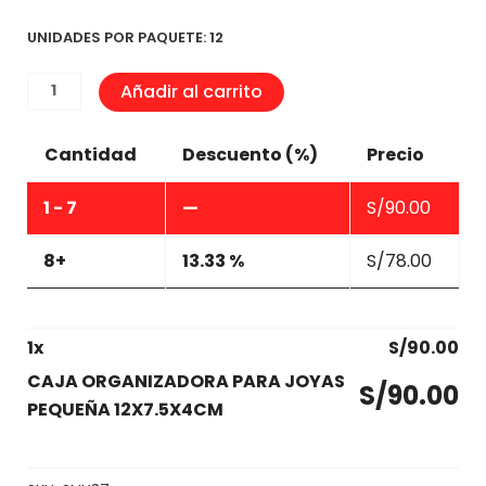
UNIDADES POR PAQUETE: 12
CAJA
Añadir al carrito
ORGANIZADORA
PARA
Cantidad
Descuento (%)
Precio
JOYAS
PEQUEÑA
1 - 7
—
S/
90.00
12X7.5X4CM
cantidad
8+
13.33 %
S/
78.00
1
x
S/
90.00
CAJA ORGANIZADORA PARA JOYAS
S/
90.00
PEQUEÑA 12X7.5X4CM