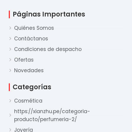
Páginas Importantes
Quiénes Somos
Contáctanos
Condiciones de despacho
Ofertas
Nuestro equipo de ventas está aquí
para responder a sus preguntas. ¡Lo
Novedades
ayudaremos con gusto!
Categorías
Ventas Provincia
Cosmética
Xian Zhu
https://xianzhu.pe/categoria-
Disponible
producto/perfumeria-2/
Ventas Lima 1
Joyería
Xian Zhu