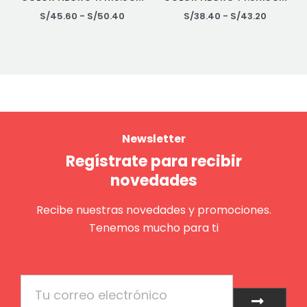
S/
45.60
-
S/
50.40
S/
38.40
-
S/
43.20
Newsletter
Regístrate para recibir
novedades
Recibe nuestras novedades y promociones.
Tenemos mucho para ti
Email
Enviar