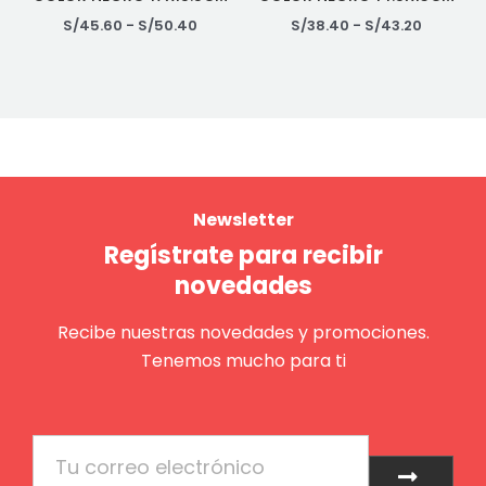
S/
45.60
-
S/
50.40
S/
38.40
-
S/
43.20
Newsletter
Regístrate para recibir
novedades
Recibe nuestras novedades y promociones.
Tenemos mucho para ti
Email
Enviar