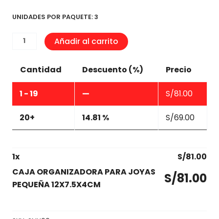
UNIDADES POR PAQUETE: 3
CAJA
Añadir al carrito
ORGANIZADORA
PARA
Cantidad
Descuento (%)
Precio
JOYAS
PEQUEÑA
1 - 19
—
S/
81.00
12X7.5X4CM
cantidad
20+
14.81 %
S/
69.00
1
x
S/
81.00
CAJA ORGANIZADORA PARA JOYAS
S/
81.00
PEQUEÑA 12X7.5X4CM