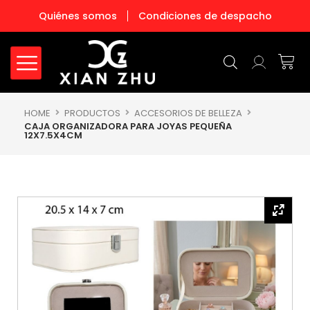
Ir
Quiénes somos
Condiciones de despacho
al
contenido
Carr
HOME
PRODUCTOS
ACCESORIOS DE BELLEZA
CAJA ORGANIZADORA PARA JOYAS PEQUEÑA
12X7.5X4CM