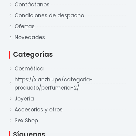
Contáctanos
Condiciones de despacho
Ofertas
Nuestro equipo de ventas está aquí
para responder a sus preguntas. ¡Lo
Novedades
ayudaremos con gusto!
Categorías
Ventas Provincia
Cosmética
Xian Zhu
Disponible
https://xianzhu.pe/categoria-
producto/perfumeria-2/
Ventas Lima 1
Xian Zhu
Joyería
Disponible
Accesorios y otros
Ventas Lima 2
Sex Shop
Xian Zhu
Disponible
Síguenos