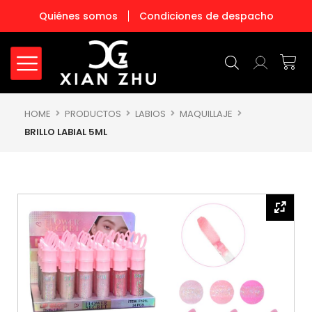
Ir
Quiénes somos
Condiciones de despacho
al
contenido
Carr
HOME
PRODUCTOS
LABIOS
MAQUILLAJE
BRILLO LABIAL 5ML