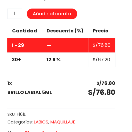
BRILLO
Añadir al carrito
LABIAL
5ML
Cantidad
Descuento (%)
Precio
cantidad
1 - 29
—
S/
76.80
30+
12.5 %
S/
67.20
1
x
S/
76.80
S/
76.80
BRILLO LABIAL 5ML
SKU:
F161L
LABIOS
MAQUILLAJE
Categorías:
,