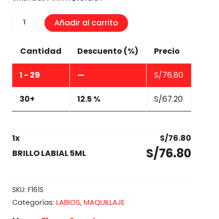
BRILLO
Añadir al carrito
LABIAL
5ML
Cantidad
Descuento (%)
Precio
cantidad
1 - 29
—
S/
76.80
30+
12.5 %
S/
67.20
1
x
S/
76.80
S/
76.80
BRILLO LABIAL 5ML
SKU:
F161S
LABIOS
MAQUILLAJE
Categorías:
,