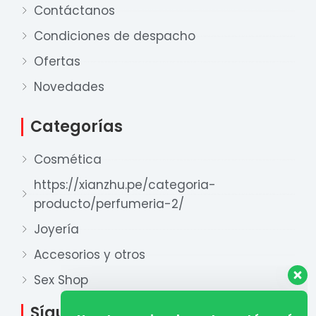
Contáctanos
Condiciones de despacho
Ofertas
Nuestro equipo de ventas está aquí
para responder a sus preguntas. ¡Lo
Novedades
ayudaremos con gusto!
Categorías
Ventas Provincia
Cosmética
Xian Zhu
Disponible
https://xianzhu.pe/categoria-
producto/perfumeria-2/
Ventas Lima 1
Xian Zhu
Joyería
Disponible
Accesorios y otros
Ventas Lima 2
Sex Shop
Xian Zhu
Disponible
Síguenos