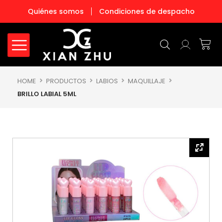
Ir
Quiénes somos
Condiciones de despacho
al
contenido
Carr
HOME
PRODUCTOS
LABIOS
MAQUILLAJE
BRILLO LABIAL 5ML