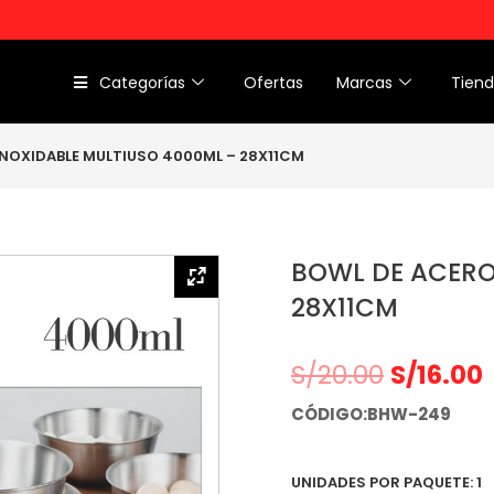
Categorías
Ofertas
Marcas
Tien
INOXIDABLE MULTIUSO 4000ML – 28X11CM
BOWL DE ACERO
28X11CM
S/
20.00
S/
16.00
CÓDIGO:BHW-249
UNIDADES POR PAQUETE: 1