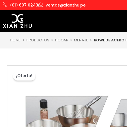
Ir
(01) 607 0243
ventas@xianzhu.pe
al
contenido
HOME
PRODUCTOS
HOGAR
MENAJE
BOWL DE ACERO 
¡Oferta!