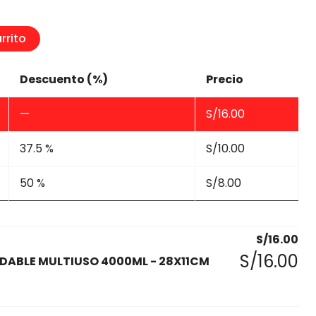
rrito
Descuento (%)
Precio
—
S/
16.00
37.5 %
S/
10.00
50 %
S/
8.00
S/
16.00
S/
16.00
DABLE MULTIUSO 4000ML - 28X11CM