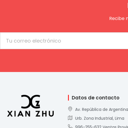
Recibe 
Email
Datos de contacto
Av. República de Argentina
Urb. Zona Industrial, Lima
996-255-632 Ventas Provi