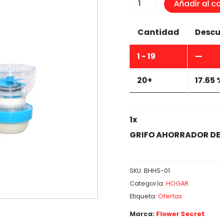
GRIFO
Añadir al ca
AHORRADOR
DE
Cantidad
Descu
AGUA
cantidad
1 - 19
—
20+
17.65 
1
x
GRIFO AHORRADOR D
SKU:
BHHS-01
Categoría:
HOGAR
Etiqueta:
Ofertas
Marca:
Flower Secret