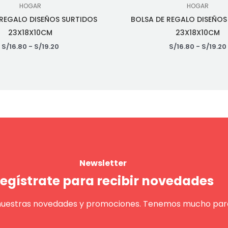
HOGAR
HOGAR
 REGALO DISEÑOS SURTIDOS
BOLSA DE REGALO DISEÑOS
23X18X10CM
23X18X10CM
S/
16.80
-
S/
19.20
S/
16.80
-
S/
19.20
Newsletter
egístrate para recibir novedades
nuestras novedades y promociones. Tenemos mucho para