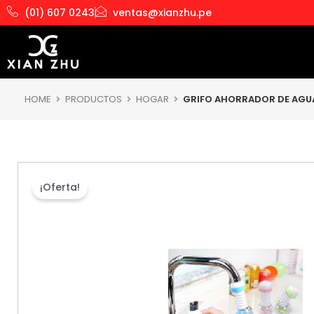
Ir
(01) 607 0243
ventas@xianzhu.pe
al
contenido
HOME
PRODUCTOS
HOGAR
GRIFO AHORRADOR DE AGU
¡Oferta!