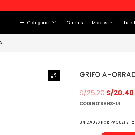
Categorías
Ofertas
Marcas
Tien
A
GRIFO AHORRA
S/
25.20
S/
20.40
CODIGO:BHHS-01
UNIDADES POR PAQUETE: 12