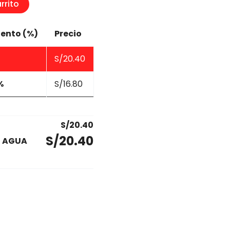
rrito
ento (%)
Precio
S/
20.40
%
S/
16.80
S/
20.40
S/
20.40
E AGUA