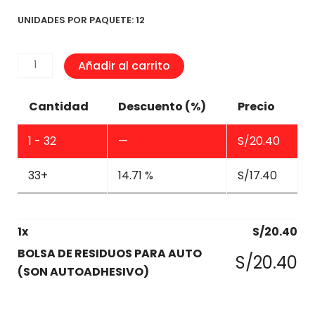
UNIDADES POR PAQUETE: 12
BOLSA
Añadir al carrito
DE
RESIDUOS
Cantidad
Descuento (%)
Precio
PARA
AUTO
1 - 32
—
S/
20.40
(SON
AUTOADHESIVO)
33+
14.71 %
S/
17.40
cantidad
1
x
S/
20.40
BOLSA DE RESIDUOS PARA AUTO
S/
20.40
(SON AUTOADHESIVO)