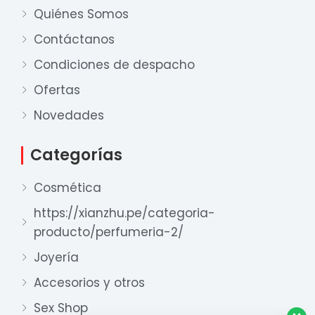
Quiénes Somos
Contáctanos
Condiciones de despacho
Ofertas
Nuestro equipo de ventas está aquí
para responder a sus preguntas. ¡Lo
Novedades
ayudaremos con gusto!
Categorías
Ventas Provincia
Cosmética
Xian Zhu
Disponible
https://xianzhu.pe/categoria-
producto/perfumeria-2/
Ventas Lima 1
Xian Zhu
Joyería
Disponible
Accesorios y otros
Ventas Lima 2
Sex Shop
Xian Zhu