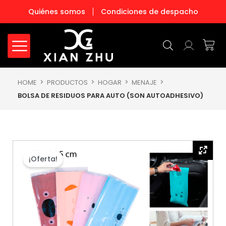
Ir
Quiénes somos
Condiciones de despacho
al
contenido
Carr
HOME
PRODUCTOS
HOGAR
MENAJE
BOLSA DE RESIDUOS PARA AUTO (SON AUTOADHESIVO)
¡Oferta!