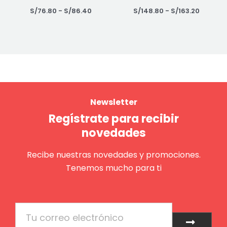
S/
76.80
-
S/
86.40
S/
148.80
-
S/
163.20
Newsletter
Regístrate para recibir
novedades
Recibe nuestras novedades y promociones.
Tenemos mucho para ti
Email
Enviar