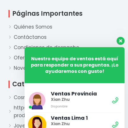
Páginas Importantes
Quiénes Somos
Contáctanos
Condiciones de despacho
Ofertas
Nuestro equipo de ventas está aquí
para responder a sus preguntas. ¡Lo
Novedades
ayudaremos con gusto!
Categorías
Ventas Provincia
Cosmética
Xian Zhu
Disponible
https://xianzhu.pe/categoria-
producto/perfumeria-2/
Ventas Lima 1
Xian Zhu
Joyería