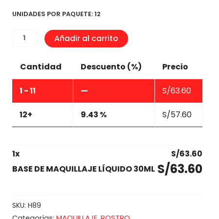
UNIDADES POR PAQUETE: 12
BASE
Añadir al carrito
DE
MAQUILLAJE
Cantidad
Descuento (%)
Precio
LÍQUIDO
30ML
1 - 11
—
S/
63.60
cantidad
12+
9.43 %
S/
57.60
1
x
S/
63.60
S/
63.60
BASE DE MAQUILLAJE LÍQUIDO 30ML
SKU:
H89
MAQUILLAJE
ROSTRO
Categorías:
,