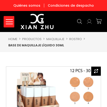
Ir
Quiénes somos
Condiciones de despacho
al
contenido
Carr
HOME
PRODUCTOS
MAQUILLAJE
ROSTRO
BASE DE MAQUILLAJE LÍQUIDO 30ML