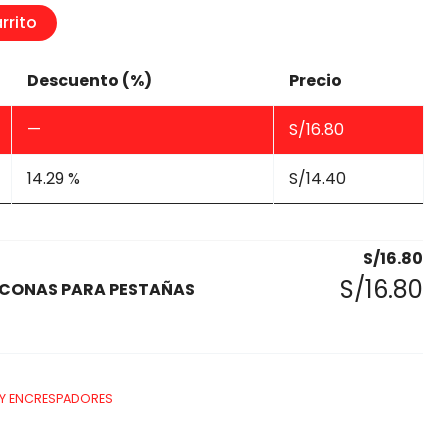
rrito
Descuento (%)
Precio
—
S/
16.80
14.29 %
S/
14.40
S/
16.80
S/
16.80
LICONAS PARA PESTAÑAS
 Y ENCRESPADORES