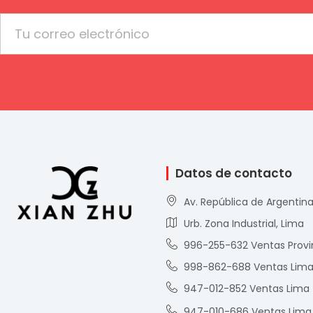
Email
Datos de contacto
Av. República de Argentina
Urb. Zona Industrial, Lima
996-255-632 Ventas Provi
998-862-688 Ventas Lim
947-012-852 Ventas Lima
947-010-686 Ventas Lima