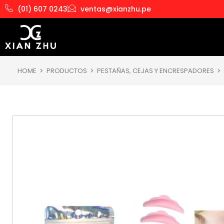
Ir
(01) 607 0243
ventas@xianzhu.pe
al
contenido
HOME
PRODUCTOS
PESTAÑAS, CEJAS Y ENCRESPADORES