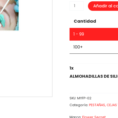
ALMOHADILLAS
Añadir al ca
DE
SILICONAS
Cantidad
PARA
PESTAÑAS
1 - 99
cantidad
100+
1
x
ALMOHADILLAS DE SI
SKU:
MYFP-02
Categoría:
PESTAÑAS, CEJAS
Marca:
Flower Secret