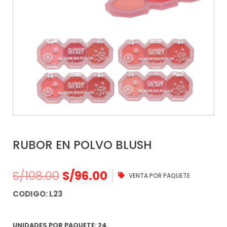
RUBOR EN POLVO BLUSH
El
El
S/
108.00
S/
96.00
VENTA POR PAQUETE
precio
precio
CODIGO: L23
original
actual
era:
es:
UNIDADES POR PAQUETE: 24