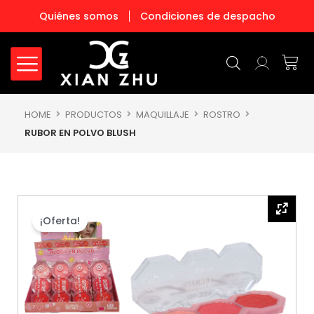
Ir
Quiénes somos
Condiciones de despacho
al
contenido
Carr
HOME
PRODUCTOS
MAQUILLAJE
ROSTRO
RUBOR EN POLVO BLUSH
¡Oferta!