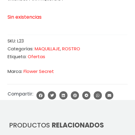
S/108.00.
S/96.00.
Sin existencias
SKU:
L23
MAQUILLAJE
ROSTRO
Categorías:
,
Ofertas
Etiqueta:
Marca:
Flower Secret
Compartir:
PRODUCTOS
RELACIONADOS